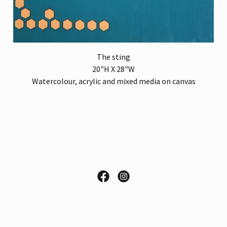
The sting
20"H X 28"W
Watercolour, acrylic and mixed media on canvas